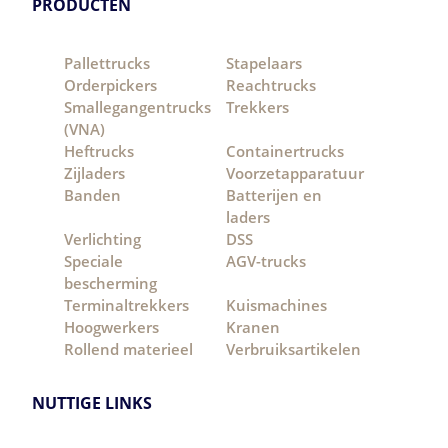
PRODUCTEN
Pallettrucks
Stapelaars
Orderpickers
Reachtrucks
Smallegangentrucks
Trekkers
(VNA)
Heftrucks
Containertrucks
Zijladers
Voorzetapparatuur
Banden
Batterijen en
laders
Verlichting
DSS
Speciale
AGV-trucks
bescherming
Terminaltrekkers
Kuismachines
Hoogwerkers
Kranen
Rollend materieel
Verbruiksartikelen
NUTTIGE LINKS