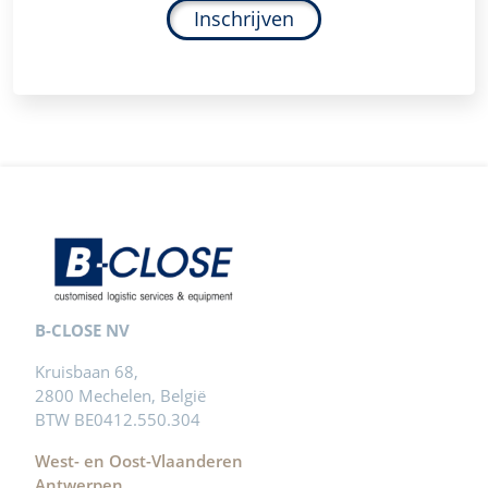
Inschrijven
B-CLOSE NV
Kruisbaan 68,
2800 Mechelen, België
BTW BE0412.550.304
West- en Oost-Vlaanderen
Antwerpen