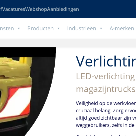
f
Vacatures
Webshop
Aanbiedingen
nsten
Producten
Industrieën
A-merken
Verlichti
LED-verlichting
magazijntrucks
Veiligheid op de werkvloer,
cruciaal belang. Zorg erv
altijd goed zichtbaar zijn
weggebruikers, zelfs in 