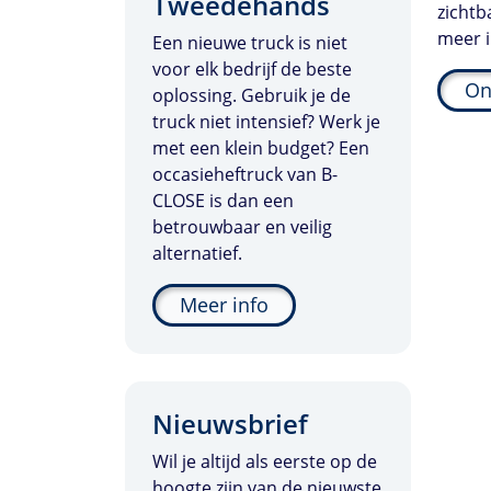
Tweedehands
zichtb
meer i
Een nieuwe truck is niet
voor elk bedrijf de beste
On
oplossing. Gebruik je de
truck niet intensief? Werk je
met een klein budget? Een
occasieheftruck van
B-
CLOSE
is dan een
betrouwbaar en veilig
alternatief.
Meer info
Nieuwsbrief
Wil je altijd als eerste op de
hoogte zijn van de nieuwste