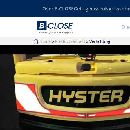
Over B-CLOSE
Getuigenissen
Nieuwsbrie
Die
Home
»
Productaanbod
»
Verlichting