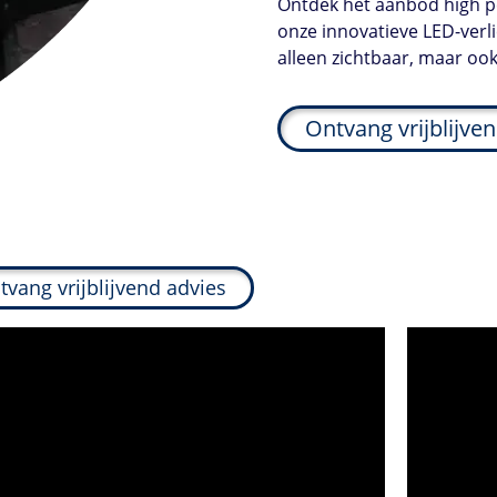
Ontdek het aanbod high pe
onze innovatieve LED-verl
alleen zichtbaar, maar oo
Ontvang vrijblijve
tvang vrijblijvend advies