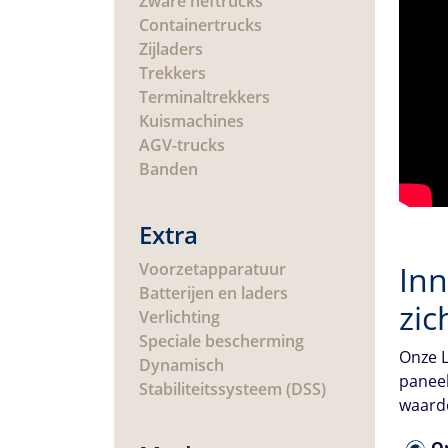
Zware heftrucks
Containertrucks
Zijladers
Trekkers
Terminaltrekkers
Kuismachines
AGV-trucks
Banden
Extra
Voorzetapparatuur
Inn
Batterijen en laders
zic
Verlichting
Speciale bescherming
Onze L
Dynamisch
paneel
Stabiliteitssysteem (DSS)
waardo
O