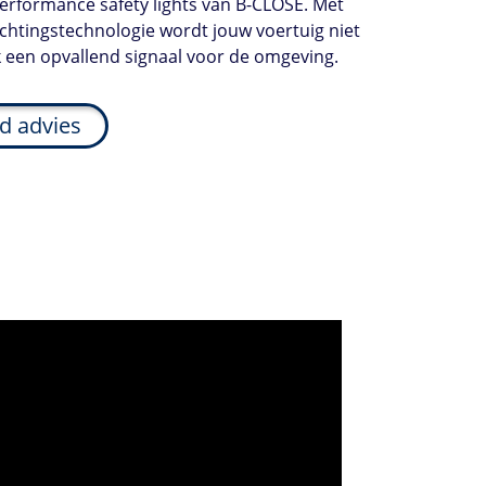
rformance safety lights van B-CLOSE. Met
ichtingstechnologie wordt jouw voertuig niet
k een opvallend signaal voor de omgeving.
nd advies