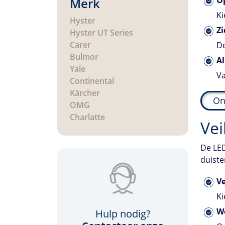
Merk
Ki
Hyster
Zi
Hyster UT Series
Carer
De
Bulmor
Al
Yale
Va
Continental
Kärcher
On
OMG
Charlatte
Vei
De LED
duiste
Ve
Ki
W
Hulp nodig?