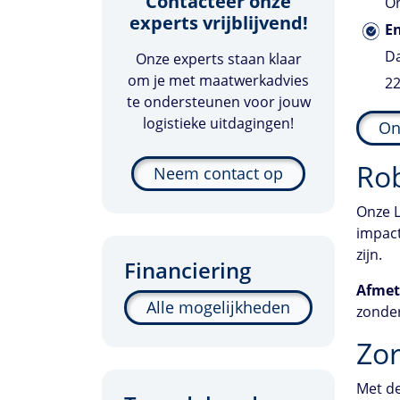
Contacteer onze
On
experts vrijblijvend!
En
Da
Onze experts staan klaar
om je met maatwerkadvies
22
te ondersteunen voor jouw
logistieke uitdagingen!
On
Ro
Neem contact op
Onze L
impact
zijn.
Financiering
Afmet
Alle mogelijkheden
zonder
Zor
Met de