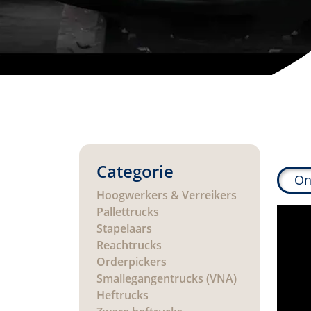
Categorie
On
Hoogwerkers & Verreikers
Pallettrucks
Stapelaars
Reachtrucks
Orderpickers
Smallegangentrucks (VNA)
Heftrucks