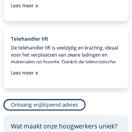
hoogte gecombineerd moet worden met
Lees meer ∨
zijwaartse reikwijdte, zoals bij het onderhoud van
machines of het werken in industriële
omgevingen met hindernissen.
Telehandler lift
De telehandler lift is veelzijdig en krachtig, ideaal
voor het verplaatsen van zware ladingen en
materialen op hoogte. Dankzij de telescopische
arm kan de lift hoge en verre plaatsen bereiken,
Lees meer ∨
en is hij uitermate geschikt voor zwaar werk op
bouwplaatsen of in landbouwomgevingen.
Ontvang vrijblijvend advies
Wat maakt onze hoogwerkers uniek?