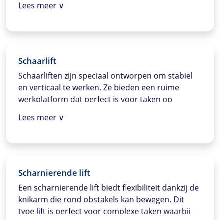
Lees meer ∨
hoge of moeilijk toegankelijke plekken.
Schaarlift
Schaarliften zijn speciaal ontworpen om stabiel
en verticaal te werken. Ze bieden een ruime
werkplatform dat perfect is voor taken op
hoogte, zoals in magazijnen of bij onderhoud aan
Lees meer ∨
installaties. Met hefhoogtes tot wel 18 meter
bieden ze een stabiel platform voor meerdere
gebruikers tegelijk, waardoor productiviteit en
veiligheid verhoogd worden.
Scharnierende lift
Een scharnierende lift biedt flexibiliteit dankzij de
knikarm die rond obstakels kan bewegen. Dit
type lift is perfect voor complexe taken waarbij