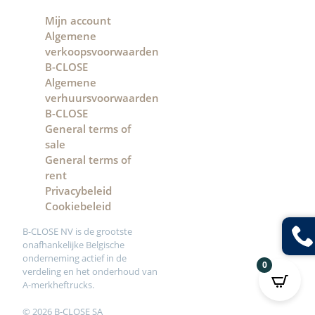
Mijn account
Algemene
verkoopsvoorwaarden
B-CLOSE
Algemene
verhuursvoorwaarden
B-CLOSE
General terms of
sale
General terms of
rent
Privacybeleid
Cookiebeleid
B-CLOSE NV is de grootste
onafhankelijke Belgische
onderneming actief in de
0
verdeling en het onderhoud van
A-merkheftrucks.
© 2026 B-CLOSE SA