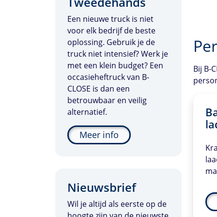
Tweedehands
Een nieuwe truck is niet
voor elk bedrijf de beste
Per
oplossing. Gebruik je de
truck niet intensief? Werk je
met een klein budget? Een
Bij
B-C
occasieheftruck van
B-
person
CLOSE
is dan een
betrouwbaar en veilig
Ba
alternatief.
la
Meer info
Kra
la
ma
Nieuwsbrief
Wil je altijd als eerste op de
hoogte zijn van de nieuwste