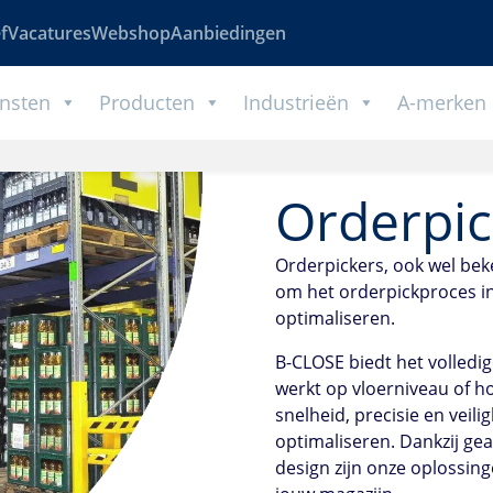
f
Vacatures
Webshop
Aanbiedingen
nsten
Producten
Industrieën
A-merken
Orderpic
Orderpickers, ook wel bek
om het orderpickproces in
optimaliseren.
B-CLOSE biedt het volledig
werkt op vloerniveau of h
snelheid, precisie en veil
optimaliseren. Dankzij g
design zijn onze oplossin