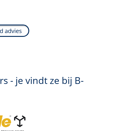
nd advies
 - je vindt ze bij
B-