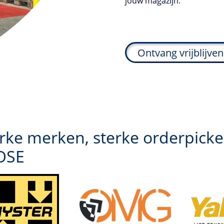
jouw magazijn.
Ontvang vrijblijve
rke merken, sterke orderpickers
OSE