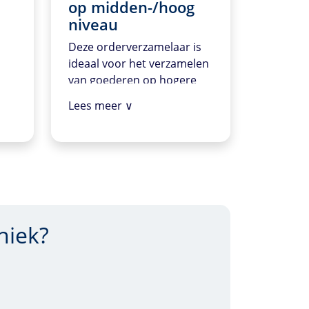
op midden-/hoog
niveau
Deze orderverzamelaar is
eze
ideaal voor het verzamelen
om
van goederen op hogere
niveaus in het magazijn.
Lees meer ∨
et
Het biedt een veilige en
ote
efficiënte manier om items
ra
op middelhoge en hoge
rekken te bereiken,
waardoor je
magazijnruimte optimaal
benut wordt en je
niek?
gemakkelijk toegang hebt
tot alle goederen, ongeacht
hun locatie.