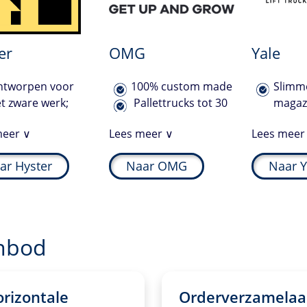
er
OMG
Yale
ntworpen voor
100% custom made
Slimm
t zware werk;
Pallettrucks tot 30
magazi
ieuwste
ton capaciteit
en hef
meer ∨
Lees meer ∨
Lees meer
chnologische
Meerweg
Met d
twikkelingen
stapelaars en –
techn
ar Hyster
Naar OMG
Naar Y
nwezig;
reachtrucks
ontwik
nimale impact op
Lage t
t milieu.
owner
ook:
Hyster
nbod
picker
rizontale
Orderverzamelaa