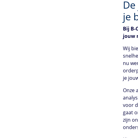
De 
je 
Bij
B-
jouw 
Wij bi
snelhe
nu wer
orderp
je jou
Onze a
analys
voor d
gaat o
zijn o
onder