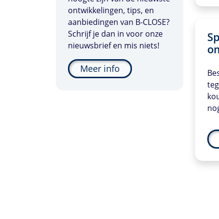
ontwikkelingen, tips, en
aanbiedingen van
B-CLOSE
?
Schrijf je dan in voor onze
Sp
nieuwsbrief en mis niets!
o
Meer info
Be
teg
kou
no