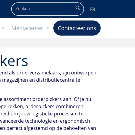
Zoekknop
Zoek
FR
naar:
Mediacenter
Contacteer ons
kers
end als orderverzamelaars, zijn ontworpen
 magazijnen en distributiecentra te
e assortiment orderpickers aan. Of je nu
oge rekken, orderpickers combineren
igheid om jouw logistieke processen te
eavanceerde technologie en ergonomisch
gen perfect afgestemd op de behoeften van