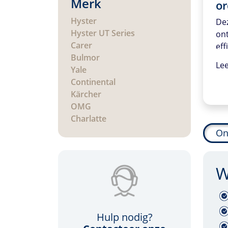
Merk
or
Hyster
De
Hyster UT Series
on
Carer
eff
Bulmor
goe
Le
Yale
eer
Continental
mag
Kärcher
ord
OMG
de
Charlatte
me
teg
On
wat
ve
W
doo
Hulp nodig?