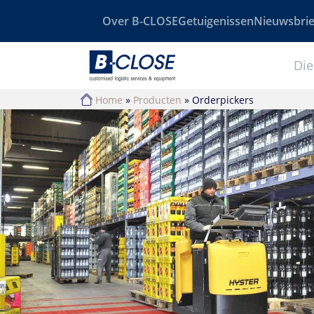
Over B-CLOSE
Getuigenissen
Nieuwsbrie
Die
Home
»
Producten
»
Orderpickers