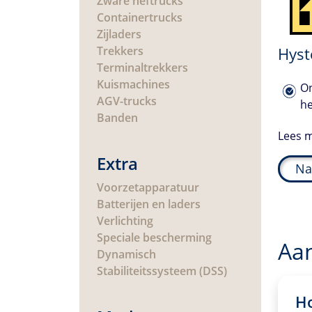
Zware heftrucks
Containertrucks
Zijladers
Trekkers
Hyst
Terminaltrekkers
Kuismachines
O
AGV-trucks
he
Banden
N
Lees 
te
on
Extra
Na
aa
Voorzetapparatuur
Mi
Batterijen en laders
he
Verlichting
Lees 
Speciale bescherming
Aa
order
Dynamisch
Stabiliteitssysteem (DSS)
Ho