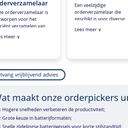
derverzamelaar
Een veelzijdige
orderverzamelaar die
ze orderverzamelaar is
geschikt is voor diverse
tworpen voor het
magazijnomgevingen. D
iciënt verzamelen van
Lees meer ∨
machine is ontworpen 
deren op de vloer of
es meer ∨
snel en efficiënt items te
ste niveau van een
verzamelen, waardoor h
azijn. Ideaal voor snelle
perfect is voor middelgr
erverwerking, het biedt
tot grote distributiecent
 mogelijkheid om
waar snelheid en
erdere orders
nauwkeurigheid cruciaal
elijkertijd te verzamelen,
tvang vrijblijvend advies
zijn.
 de productiviteit
rhoogt en de
at maakt onze orderpickers u
rlooptijd verkort.
Hogere snelheden verbeteren de productiviteit;
Grote keuze in batterijformaten;
Snelle zijdelingse batterijwissels voor korte stilstandtijd;