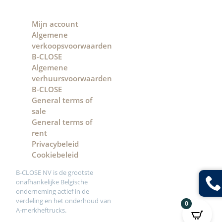
Mijn account
Algemene
verkoopsvoorwaarden
B-CLOSE
Algemene
verhuursvoorwaarden
B-CLOSE
General terms of
sale
General terms of
rent
Privacybeleid
Cookiebeleid
B-CLOSE NV is de grootste
onafhankelijke Belgische
onderneming actief in de
verdeling en het onderhoud van
0
A-merkheftrucks.