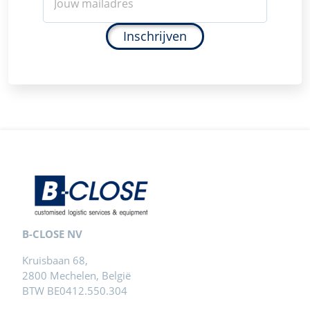
Inschrijven
B-CLOSE NV
Kruisbaan 68,
2800 Mechelen, België
BTW BE0412.550.304