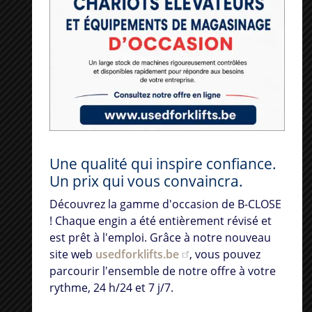
Kopen
Leasen
Huren
Onderhoud
Dienst na verkoop
Onderdelen
Une qualité qui inspire confiance.
Kwaliteit die u vertrouwt. Prijs die
Un prix qui vous convaincra.
u overtuigt.
Découvrez la gamme d'occasion de B-CLOSE
Ontdek het 2de hands gamma van B-CLOSE!
! Chaque engin a été entièrement révisé et
Elk toestel grondig gereviseerd en klaar voor
est prêt à l'emploi. Grâce à notre nouveau
gebruik. Via onze nieuwe website
site web
usedforklifts.be
, vous pouvez
Meer info over dit product
usedforklifts.be
bladert u op uw eigen
parcourir l'ensemble de notre offre à votre
gewenst?
tempo door het volledige aanbod, 24/7.
rythme, 24 h/24 et 7 j/7.