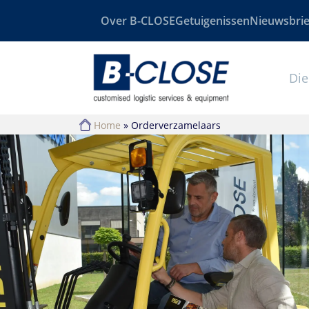
Over B-CLOSE
Getuigenissen
Nieuwsbrie
Die
Home
»
Orderverzamelaars