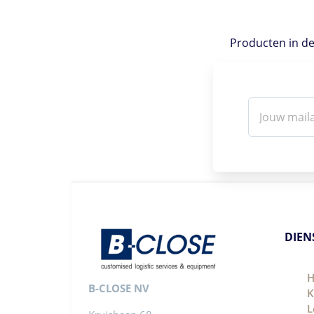
Producten in de 
DIEN
H
B-CLOSE NV
K
L