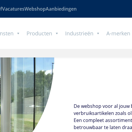
f
Vacatures
Webshop
Aanbiedingen
nsten
Producten
Industrieën
A-merken
De webshop voor al jouw 
verbruiksartikelen zoals ol
Een compleet assortiment
betrouwbaar te laten draa