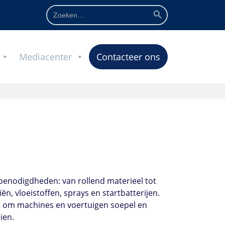
Zoekknop
Zoek
naar:
Mediacenter
Contacteer ons
benodigdheden: van rollend materieel tot
iën, vloeistoffen, sprays en startbatterijen.
 om machines en voertuigen soepel en
ien.