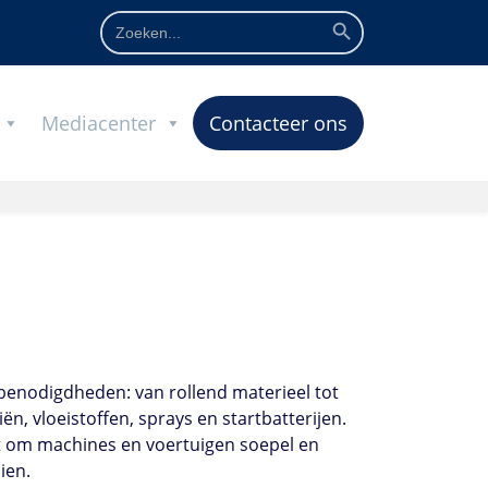
Zoekknop
Zoek
naar:
Mediacenter
Contacteer ons
benodigdheden: van rollend materieel tot
iën, vloeistoffen, sprays en startbatterijen.
 om machines en voertuigen soepel en
ien.