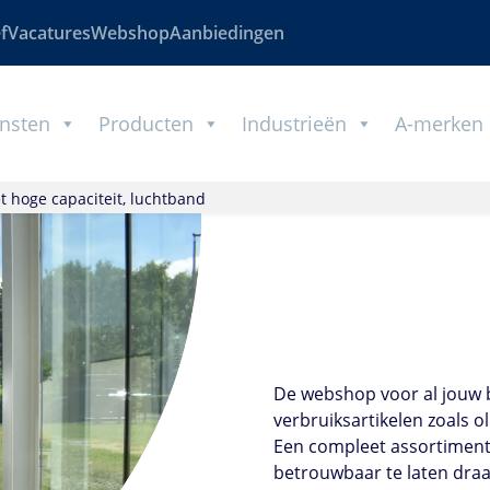
f
Vacatures
Webshop
Aanbiedingen
nsten
Producten
Industrieën
A-merken
 hoge capaciteit, luchtband
De webshop voor al jouw 
verbruiksartikelen zoals ol
Een compleet assortiment
betrouwbaar te laten draa