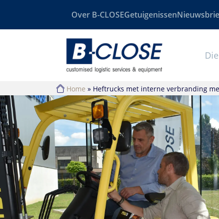
Over B-CLOSE
Getuigenissen
Nieuwsbrie
Die
Home
»
Heftrucks met interne verbranding met