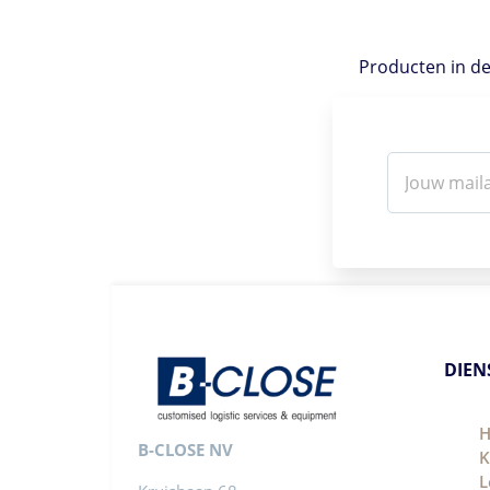
Producten in de 
DIEN
H
B-CLOSE NV
K
L