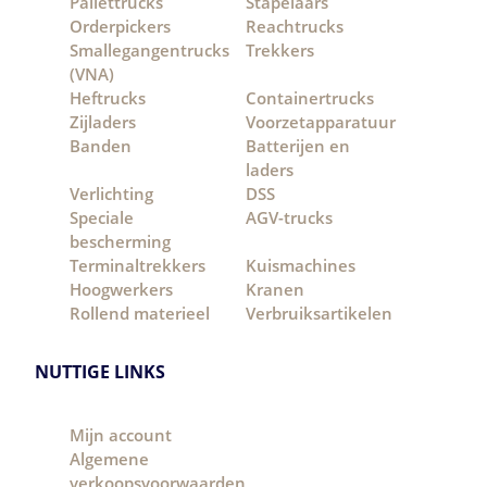
Pallettrucks
Stapelaars
Orderpickers
Reachtrucks
Smallegangentrucks
Trekkers
(VNA)
Heftrucks
Containertrucks
Zijladers
Voorzetapparatuur
Banden
Batterijen en
laders
Verlichting
DSS
Speciale
AGV-trucks
bescherming
Terminaltrekkers
Kuismachines
Hoogwerkers
Kranen
Rollend materieel
Verbruiksartikelen
NUTTIGE LINKS
Mijn account
Algemene
verkoopsvoorwaarden