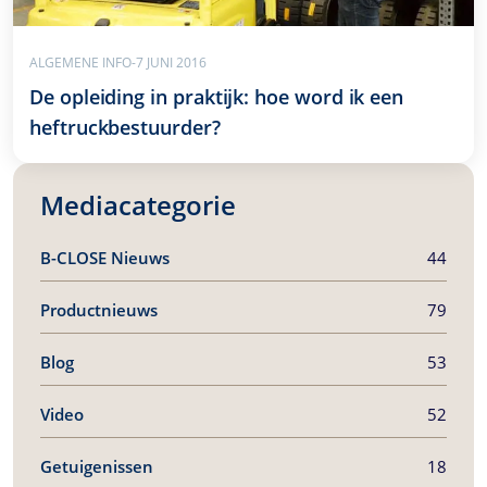
ALGEMENE INFO
-
7 JUNI 2016
De opleiding in praktijk: hoe word ik een
heftruckbestuurder?
Mediacategorie
B-CLOSE
Nieuws
44
Productnieuws
79
Blog
53
Video
52
Getuigenissen
18