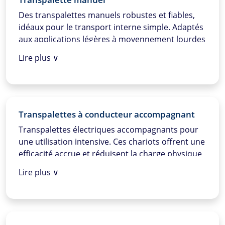
Des transpalettes manuels robustes et fiables,
idéaux pour le transport interne simple. Adaptés
aux applications légères à moyennement lourdes
dans divers environnements d’entrepôt.
Lire plus ∨
Également connus sous le nom de tire-palette ou
pompe hydraulique.
Transpalettes à conducteur accompagnant
Transpalettes électriques accompagnants pour
une utilisation intensive. Ces chariots offrent une
efficacité accrue et réduisent la charge physique
de l’utilisateur, parfaits pour le travail quotidien
Lire plus ∨
en entrepôt.