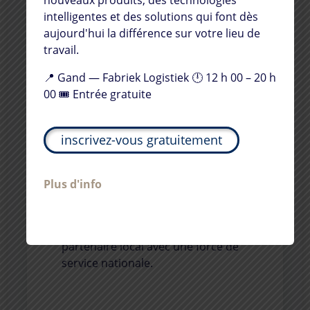
intelligentes et des solutions qui font dès
aujourd'hui la différence sur votre lieu de
La force d’un service local,
travail.
la puissance d’un réseau
national
📍 Gand — Fabriek Logistiek 🕛 12 h 00 – 20 h
00 🎟️ Entrée gratuite
Avec des unités locales et un
réseau de service national, nous
sommes littéralement et
inscrivez-vous gratuitement
figurativement proches de nos
clients. Cela signifie que nous
pouvons répondre rapidement et
Plus d'info
efficacement à toutes vos
exigences, où que vous soyez en
Belgique.
B-CLOSE
est votre
partenaire local avec une force de
service nationale.