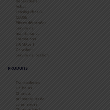
Réparations
Achat
Leasing chez B-
CLOSE
Pièces détachées
Service de
maintenance
Formations
SIGMAcert
Occasions
Service de location
PRODUITS
Transpalettes
Gerbeurs
Chariots
préparateurs de
commandes
Chariots à mât