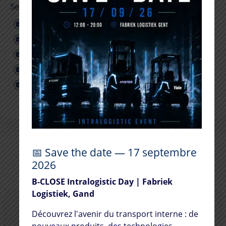
Service après-vente
Location à la semaine ou au mois
Large gamme de produits
Livraison rapide
Pas de frais imprévus
Équipements de haute qualité
📅 Save the date — 17 septembre
2026
B-CLOSE Intralogistic Day | Fabriek
Logistiek, Gand
Découvrez l'avenir du transport interne : de
nouveaux produits, des technologies