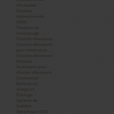
rétractable
Chariots
tridirectionnels
(VNA)
Tracteurs de
remorquage
Chariots élévateurs
Chariots élévateurs
pour conteneurs
Chariots élévateurs
latéraux
Accessoires pour
chariots élévateurs
Continental
Batteries et
chargeurs
Éclairage
Système de
Stabilité
Dynamique (DSS)