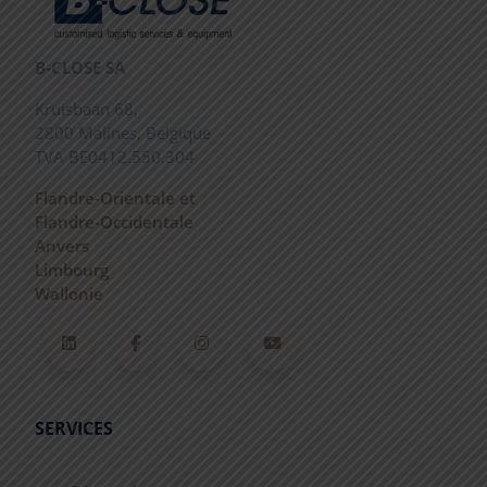
B-CLOSE SA
Kruisbaan 68,
2800 Malines, Belgique
TVA BE0412.550.304
Flandre-Orientale et
Flandre-Occidentale
Anvers
Limbourg
Wallonie
LinkedIn
Facebook
Instagram
YouTube
SERVICES