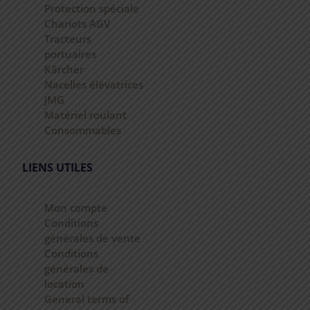
Protection spéciale
Chariots AGV
Tracteurs
portuaires
Kärcher
Nacelles élévatrices
JMG
Matériel roulant
Consommables
LIENS UTILES
Mon compte
Conditions
générales de vente
Conditions
générales de
location
General terms of