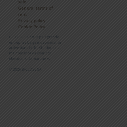
sale
General terms of
rent
Privacy policy
Cookie Policy
B-CLOSE SA est la plus grande
entreprise belge indépendante
active dans la distribution et la
maintenance de chariots
élévateurs de marque A.
© 2026 B-CLOSE SA