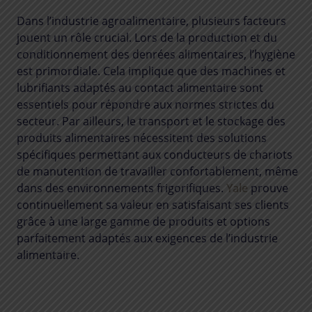
Dans l’industrie agroalimentaire, plusieurs facteurs
jouent un rôle crucial. Lors de la production et du
conditionnement des denrées alimentaires, l’hygiène
est primordiale. Cela implique que des machines et
lubrifiants adaptés au contact alimentaire sont
essentiels pour répondre aux normes strictes du
secteur. Par ailleurs, le transport et le stockage des
produits alimentaires nécessitent des solutions
spécifiques permettant aux conducteurs de chariots
de manutention de travailler confortablement, même
dans des environnements frigorifiques.
Yale
prouve
continuellement sa valeur en satisfaisant ses clients
grâce à une large gamme de produits et options
parfaitement adaptés aux exigences de l’industrie
alimentaire.