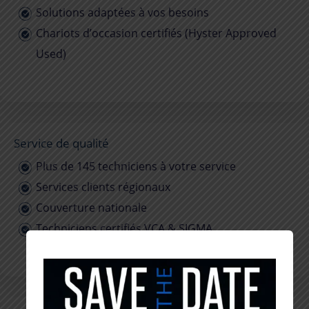
Solutions adaptées à vos besoins
Chariots d’occasion certifiés (Hyster Approved
Used)
Service de qualité
Plus de 145 techniciens à votre service
Services clients régionaux
Couverture nationale
Techniciens certifiés VCA & SIGMA