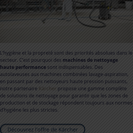
L’hygiène et la propreté sont des priorités absolues dans le
secteur. C’est pourquoi des
machines de nettoyage
haute performance
sont indispensables. Des
autolaveuses aux machines combinées lavage-aspiration,
en passant par des nettoyeurs haute pression puissants,
notre partenaire
Kärcher
propose une gamme complète
de solutions de nettoyage pour garantir que les zones de
production et de stockage répondent toujours aux normes
d’hygiène les plus strictes.
Découvrez l’offre de Kärcher