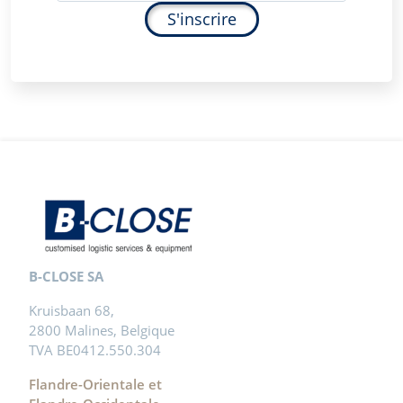
S'inscrire
B-CLOSE SA
Kruisbaan 68,
2800 Malines, Belgique
TVA BE0412.550.304
Flandre-Orientale et