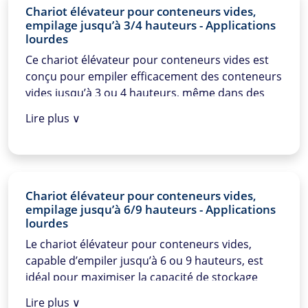
Chariot élévateur pour conteneurs vides,
empilage jusqu’à 3/4 hauteurs - Applications
lourdes
Ce chariot élévateur pour conteneurs vides est
conçu pour empiler e
ffi
cacement des conteneurs
vides jusqu’à 3 ou 4 hauteurs, même dans des
applications lourdes. Grâce à sa construction
Lire plus ∨
robuste et ses moteurs puissants, ce chariot
o
ff
re une stabilité et une
fi
abilité exceptionnelles,
le rendant idéal pour une utilisation intensive
dans les ports et les terminaux.
Chariot élévateur pour conteneurs vides,
empilage jusqu’à 6/9 hauteurs - Applications
lourdes
Le chariot élévateur pour conteneurs vides,
capable d’empiler jusqu’à 6 ou 9 hauteurs, est
idéal pour maximiser la capacité de stockage
dans des espaces restreints. Ce chariot élévateur
Lire plus ∨