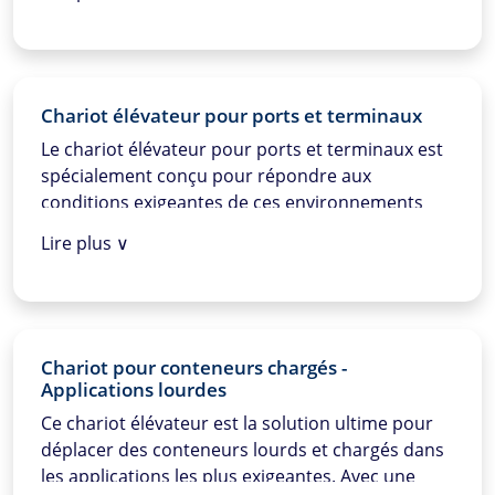
est conçu pour résister à des conditions di
ffi
ciles,
avec des technologies avancées garantissant une
opération
fl
uide et sûre, même sous charge
maximale.
Chariot élévateur pour ports et terminaux
Le chariot élévateur pour ports et terminaux est
spécialement conçu pour répondre aux
conditions exigeantes de ces environnements
animés. Grâce à ses performances puissantes et
Lire plus ∨
sa durabilité, ce chariot élévateur garantit un
déplacement rapide et e
ffi
cace des conteneurs,
ce qui augmente considérablement la
productivité de vos opérations portuaires.
Chariot pour conteneurs chargés -
Applications lourdes
Ce chariot élévateur est la solution ultime pour
déplacer des conteneurs lourds et chargés dans
les applications les plus exigeantes. Avec une