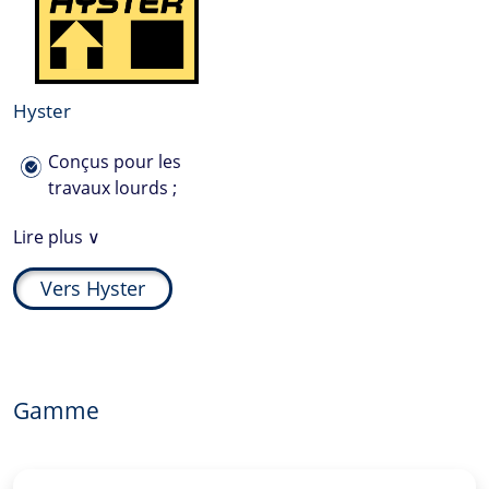
Hyster
Conçus pour les
travaux lourds ;
Intègrent les
Lire plus ∨
derniers
développements
Vers Hyster
technologiques ;
Impact minimal sur
l’environnement.
Gamme