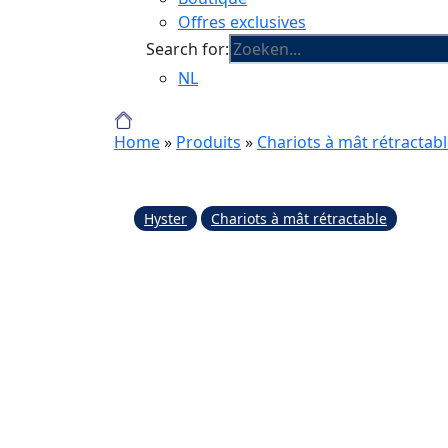
Offres exclusives
Search for:
NL
Home
»
Produits
»
Chariots à mât rétractab
Hyster
Chariots à mât rétractable