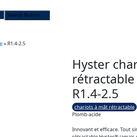
Search Button
le
»
R1.4-2.5
Hyster char
rétractable
R1.4-2.5
chariots à mât rétractable
Plomb-acide
Innovant et efficace. Tout s
rétractable Hyster® jamais 