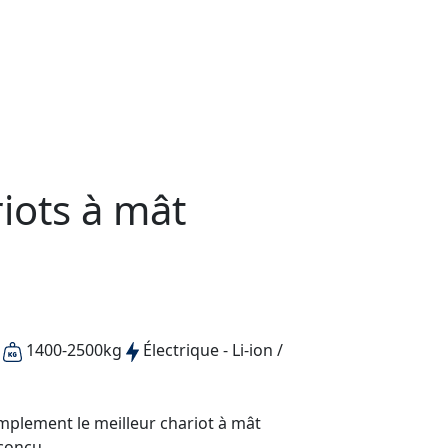
iots à mât
1400-2500kg
Électrique - Li-ion /
implement le meilleur chariot à mât
conçu.