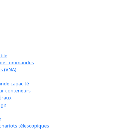
able
s de commandes
ls (VNA)
ande capacité
our conteneurs
téraux
age
e
 chariots télescopiques